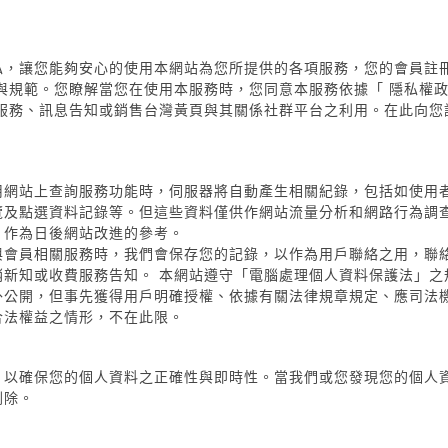
私，讓您能夠安心的使用本網站為您所提供的各項服務，您的會員註
與規範。您瞭解當您在使用本服務時，您同意本服務依據「 隱私權
銷服務、訊息告知或銷售台灣黃頁與其關係社群平台之利用。在此向您
用網站上查詢服務功能時，伺服器將自動產生相關紀錄，包括如使用者
覽及點選資料記錄等。但這些資料僅供作網站流量分析和網路行為調
，作為日後網站改進的參考。
會員相關服務時，我們會保存您的記錄，以作為用戶聯絡之用，聯絡內
銷新知或收費服務告知。 本網站遵守「電腦處理個人資料保護法」之
外公開，但事先獲得用戶明確授權、依據有關法律規章規定、應司法
合法權益之情形，不在此限。
，以確保您的個人資料之正確性與即時性。當我們或您發現您的個人
刪除。