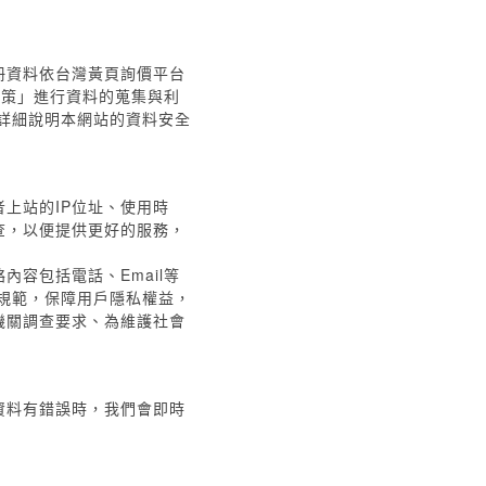
冊資料依台灣黃頁詢價平台
政策」進行資料的蒐集與利
詳細說明本網站的資料安全
上站的IP位址、使用時
查，以便提供更好的服務，
容包括電話、Email等
規範，保障用戶隱私權益，
機關調查要求、為維護社會
資料有錯誤時，我們會即時