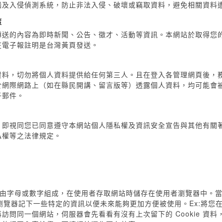
牆及入侵偵測系統，防止非法入侵、破壞或竊取資料，避免相關資料
策
送的內容為即時新聞、公告、徵才、活動等資訊。本網站於取得您的
在電子報註明是台灣黃頁發送。
資料，切勿將個人資料提供給任何第三人。且在登入各管理網頁後，
於網際網路上（如在縣民開講、留言版等）透露個人資料，均可能會
子郵件。
，即視同您已同意遵守本網站個人隱私權及資訊安全宣告與其他有關
私權等之法律規定。
，通常由字母或數字組成，在使用者存取網站時儲存在使用者瀏覽器中。
，會讓瀏覽器記下一些特定的資訊以便未來能夠更加方便被使用。Ex:將
訪問同一個網站，伺服器會先看看有沒有上次留下的 Cookie 資