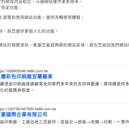
定的網頁內容給您，可讓網站運作更有效率。
以下特定功能：
上瀏覽和使用網站功能，提供流暢使用體驗；
時，為您提供更個人化的功能。
網站的相關資訊，衡量您最感興趣的網站區域，或在您返回我們網站
tps://039602046.tw66.com.tw
天麗彩色印刷廠宜蘭羅東
麗燙金印刷廠感謝顧客及同業們多年來的支持與愛護，將持續提供
化的服務與態度。
tps://1207367457630.tw66.com.tw
文豪國際企業有限公司
設印刷廠，工廠佔地三百餘坪，從設計→排版→完稿→印刷，一貫