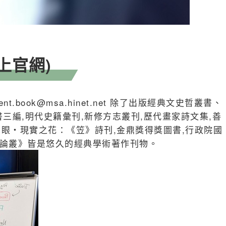
上官網)
ent.book@msa.hinet.net 除了出版經典文史哲叢書、
三編,明代史籍彙刊,新修方志叢刊,歷代畫家詩文集,善
的眼‧現實之花：《笠》詩刊,金鼎獎得獎圖書,行政院國
韻論叢》皆是悠久的經典學術著作刊物。