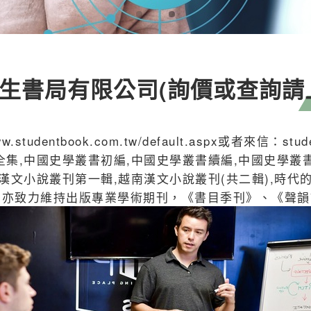
生書局有限公司(詢價或查詢請
entbook.com.tw/default.aspx或者來信：stud
集,中國史學叢書初編,中國史學叢書續編,中國史學叢書
漢文小說叢刊第一輯,越南漢文小說叢刊(共二輯),時代
局亦致力維持出版專業學術期刊，《書目季刊》、《聲