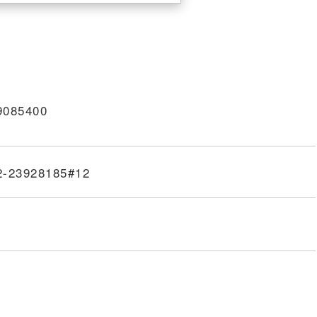
9085400
2-2
3
9
2
8185#12