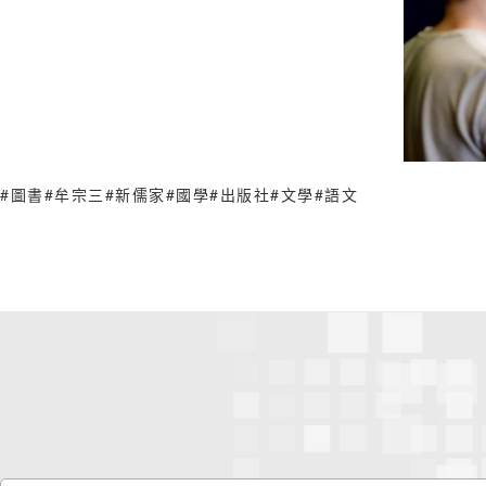
#圖書
#牟宗三
#新儒家
#國學
#出版社
#文學
#語文