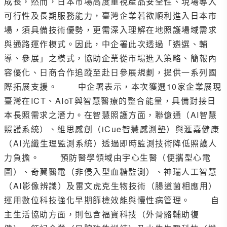
成長，然而，日本市場高度重視產品安全性、現場導入
可行性及長期服務能力，臺灣企業若欲順利進入日本市
場，須具備技術優勢，更需深入理解在地照護場域需求
與通路運作模式。因此，中企署此次透過「遴選、輔
導、參展」之模式，協助企業從市場進入策略、簡報內
容優化、日商合作追蹤至赴日參展規劃，提供一系列國
際拓展支援。 中企署表示，本次獲選10家企業展現
臺灣在ICT、AIoT與智慧醫療的整合能量，具備對接日
本長照需求之潛力。在智慧照護方面，聯億通（AI智慧
照護系統）、維思感創（iCue智慧感測墊）與滙嘉健康
（AI光纖生理監測系統）透過即時監測技術降低照護人
力負擔。 預防醫學領域由宇心生醫（便攜型心電
圖）、奇翼醫電（非侵入型血糖監測）、神瑞人工智慧
（AI影像辨識）及雷文虎克生物技術（腸道菌相應用）
運用數位科技強化早期篩檢效能與慢性病管理。 自
主生活協助方面，則包含福寶科技（外骨骼輔助復