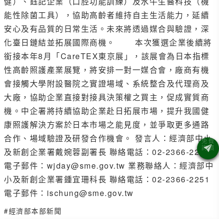
健）、鈺記企業（口腔功能訓練）及水牛生醫科技（機
能性除菌工具），協助高齡者維持自主生活能力，延續
安心及有品質的日常生活。未來將透過媒合與驗證，深
化臺日鏈結並拓展國際商機。 本次獲選企業後續將
銜接本年8月「CareTEX東京展」，該展會為日本指標
性高齡照護產業展覽，將安排一對一媒合會，廠商有機
會接觸大學附設醫院之實證場域、系統整合及代理商及
大廠，協助企業直接對接具決策權之買主，促成實質商
機。中企署將持續協助企業赴日拓展市場，提升我國健
康照護解決方案於日本市場之能見度，並爭取更多通路
合作、場域驗證及研發合作機會。 發言人：經濟部中小
及新創企業署戴婉蓉副署長 聯絡電話：02-2366-2202
電子郵件：wjday@sme.gov.tw 業務聯絡人：經濟部中
小及新創企業署鍾宜珊科長 聯絡電話：02-2366-2251
電子郵件：ischung@sme.gov.tw
#經濟部本部新聞