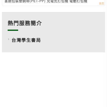
機
富朗包裝塑鋼帶(PET-PP) 充電式打包機 電動打包機
熱門服務簡介
台灣學生書局