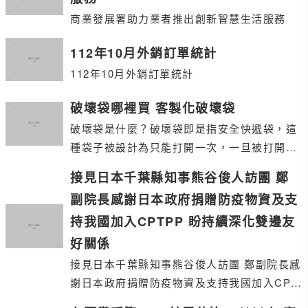
商業發展署助力業者推出創新智慧生活服務
112年10月外銷訂單統計
112年10月外銷訂單統計
破壞袋哪裡買 客製化破壞袋
破壞袋是什麼？破壞袋即是指安全快遞袋，這
種袋子被設計為只能打開一次，一旦被打開就
無法恢復原狀，這樣可以防止在運輸過程中有
接見日本千葉縣知事熊谷俊人訪團 鄭
人私自打開
副院長感謝日本政府捐贈防疫物資及支
持我國加入CPTPP 盼持續深化雙邊友
好關係
接見日本千葉縣知事熊谷俊人訪團 鄭副院長感
謝日本政府捐贈防疫物資及支持我國加入CPT
PP 盼持續深化雙邊友好關係