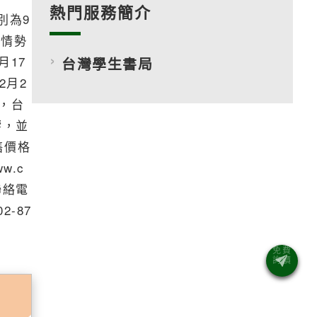
熱門服務簡介
別為9
東情勢
月17
台灣學生書局
2月2
，台
響，並
售價格
w.c
聯絡電
2-87