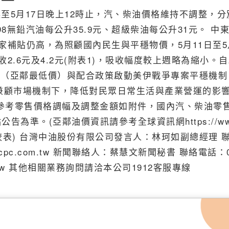
起至5月17日晚上12時止，汽、柴油價格維持不調整，分
、98無鉛汽油每公升35.9元、超級柴油每公升31元。 中
補貼仍高，為照顧國內民生與平穩物價，5月11日至5
.6元及4.2元(附表1)，吸收幅度較上週略為縮小。自
制（亞鄰最低價）與配合政策啟動美伊戰爭專案平穩機制
在兼顧市場機制下，降低對民眾日常生活與產業營運的影
油品參考零售價格調幅及調整金額如附件，國內汽、柴油零
為準。(亞鄰油價資訊請參考全球資訊網https://ww
國比較表) 台灣中油股份有限公司發言人：林珂如副總經理 
5311@cpc.com.tw 新聞聯絡人：蔡慧文新聞秘書 聯絡電話：0
c.com.tw 其他相關業務詢問請洽本公司1912客服專線