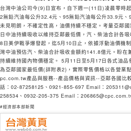
台灣中油公司今(9)日宣布，自下週一(11日)凌晨零時
2無鉛汽油每公升32.4元、95無鉛汽油每公升33.9元
未見明朗，不確定性高，油價持續不穩定。考量亞鄰國家
日中油持續吸收以維持亞鄰最低價，汽、柴油合計各吸收2
8日美伊戰爭爆發起，迄5月10日止，依據浮動油價機
灣中油預估汽、柴油合計吸收金額約141.8億元。盼
持續維持國內物價穩定。 5月11日至5月17日各式
為亞鄰國家最低價(詳附表2)，實際零售價格以各營業點公告
pc.com.tw產品與服務--產品價格與資訊--亞鄰各
話：02-87258125、0921-855-697 Email：20
258534、0932-205-375 Email：206865@cp
#經濟部本部新聞