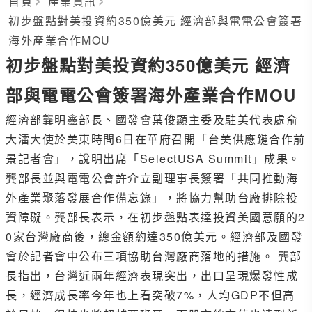
首頁
產業資訊
初步盤點對美投資約350億美元 經濟部與電電公會簽署
海外產業合作MOU
初步盤點對美投資約350億美元 經濟
部與電電公會簽署海外產業合作MOU
經濟部龔明鑫部長、國發會葉俊顯主委及駐美代表處俞
大㵢大使於美東時間6日在華府召開「台美供應鏈合作前
景記者會」，說明出席「SelectUSA Summit」成果。
龔部長並與電電公會許介立副理事長簽署「共同推動海
外產業聚落發展合作備忘錄」，將協力幫助台廠排除投
資障礙。龔部長表示，在初步盤點表達投資美國意願的2
0家台灣廠商後，總金額約達350億美元。經濟部及國發
會於記者會中公布三項協助台灣廠商落地的措施。 龔部
長指出，台灣近兩年經濟表現突出，出口呈現爆發性成
長，經濟成長率今年也上看突破7%，人均GDP不但高