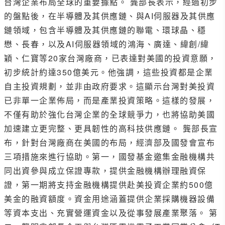
台灣企業布局全球的重要據點。 龔部長表示，經過初步
的盤點後，在半導體及其供應鏈、與AI伺服器及其供應
鏈領域，包含半導體及其供應鏈的聯電、環球晶、穩
懋、長春，以及AI伺服器領域的鴻海、廣達、緯創/緯
穎、仁寶等20家台灣廠商，已表達對美國的投資意願，
初步統計約達350億美元。他強調，這些投資都是企業
自主投資規劃，並非由政府要求。這顯示台灣對美投資
已非單一企業佈局，而是產業投資策略。這樣的發展，
不僅有助於強化台灣企業的全球競爭力，也將協助美國
加速建立更完整、更具韌性的高科技供應鏈。 龔部長宣
布，針對台灣廠商在美國的布局，經濟部及國發會宣布
三項措施來進行協助。第一，國發基金邀集金融機構共
同出資參與成立保證專款，提供金融機構辦理融資保
證，第一期將支持金融機構提供赴美投資企業約500億
美金的融資額度。資金用途涵蓋提供企業採購機器設備
等資本支出、充實營運資金以及從事發展產業聚落。 第