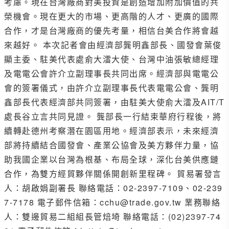
考慮。現在台灣廠商對美投資是創造增加附加價值的共
榮機會。現在更大的市場、更高階的人才、更廣的國際
合作，才是台灣廠商的優先考量，相信台美合作將會越
來越好。 本次記者會由經濟部龔明鑫部長、國發會葉俊
顯主委、駐美代表處俞大㵢大使、台灣中油張敏總經理
及電電公會許介立副理事長共同出席。經濟部與電電公
會的簽署儀式，由許介立副理事長代表電電公會、龔明
鑫部長代表經濟部共同簽署，由駐美大使俞大㵢及AIT/T
處長谷立言共同見證。 龔部長一行結束華府行程後，將
續轉赴德州考察潛在園區用地。經濟部表示，未來經濟
部將持續結合國發會、產業公協會及美方夥伴力量，協
助我國企業以台灣為根基、布局全球，深化台美供應鏈
合作，為雙方經貿夥伴關係開創新里程碑。 貿易署發言
人：胡啟娟副署長 聯絡電話：02-2397-7109、02-239
7-7178 電子郵件信箱：cchu@trade.gov.tw 業務聯絡
人：雙邊貿易二組組長管焙埼 聯絡電話：(02)2397-74