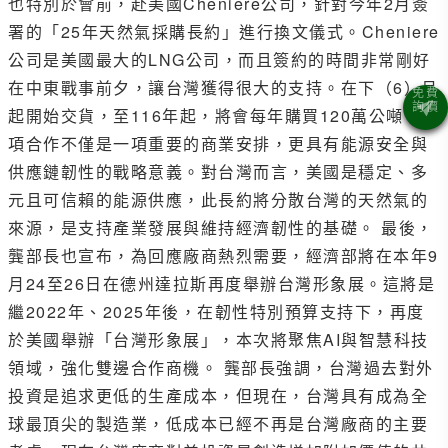
也特別於會前，赴美國Cheniere公司，針對今年2月簽
署的「25年天然氣採購長約」進行換文儀式。Cheniere
公司是美國最大的LNG公司，而且簽約的時間非常剛好
在中東戰事前夕，讓台灣獲得很大的支持。在下（6）月
起開始交貨，至116年起，將會每年購買120萬公噸。這
項合作不僅是一項重要的商業安排，更具有能源安全與
供應鏈韌性的戰略意義。對台灣而言，美國是穩定、多
元且可信賴的能源供應，此長約將分散台灣的天然氣的
來源，是支持產業發展與維持經濟韌性的基礎。 最後，
龔部長也宣布，為回應廠商熱烈需要，經濟部將在本年9
月24至26日在德州達拉斯再度舉辦台灣形象展。這將是
繼2022年、2025年後，在韌性特別預算支持下，再度
於美國舉辦「台灣形象展」，本次將聚焦AI與智慧科技
領域，強化雙邊合作商機。 龔部長強調，台灣過去對外
投資是追求更低的生產成本，但現在，台灣具有成為全
球最頂尖的製造業，低成本已經不再是台灣廠商的主要