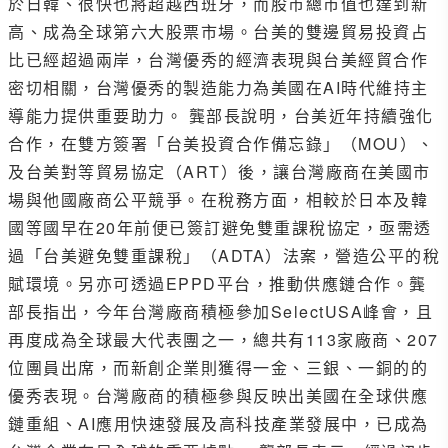
於日韓、很快也將超越西班牙，而股市總市值也達到新
高、成為全球第六大股票市場。台美的雙邊貿易投資占
比已經超過兩岸，台灣優秀的經濟表現與台美經貿合作
密切相關，台灣優秀的製造能力為美國在AI時代維持主
導能力提供重要助力。 龔部長說明，台美近年持續強化
合作，在雙方簽署「台美投資合作備忘錄」（MOU）、
及台美對等貿易協定（ART）後，讓台灣廠商在美國市
場與他國廠商公平競爭。在稅務方面，相較於日本及韓
國等國早在20年前便已簽訂避免雙重課稅協定，亟需透
過「台美避免雙重課稅」（ADTA）法案，營造公平的稅
賦環境。另亦可透過EPPD平台，推動供應鏈合作。龔
部長指出，今年台灣廠商積極參加SelectUSA峰會，且
再度成為全球最大代表團之一，總共有113家廠商、207
位團員出席，而新創企業則獲得一金、三銀、一銅的的
優秀表現。台灣廠商的積極參與反映出美國在全球供應
鏈重組、AI應用快速發展及高科技產業發展中，已成為