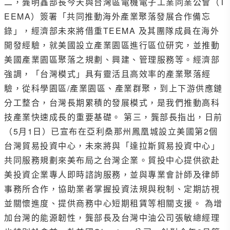
二，龔明鑫部長今天與台灣區電機電子工業同業公會（T
EEMA）簽署「共同推動海外產業聚落發展合作備忘
錄」，經濟部未來將借重TEEMA 及其團隊成員在海外
開發經驗，就美國設立產業園區進行區位研究，並推動
美國產業園區聚落之規劃、興建、管理服務等。經濟部
強調，「台灣模式」具有靈活且高效率的產業聚落經
驗，從科學園區/產業園區、產業群聚，到上下游供應鏈
分工整合，台灣長期累積的發展模式，是我們推動高科
技產業快速成長的重要基礎。 第三，龔部長指出，日前
（5月1日）已宣布在亞利桑那州鳳凰城設立美國第2個
台灣貿易投資中心，未來將與「達拉斯貿易投資中心」
共同服務規劃來美布局之台灣企業。貿投中心提供欲赴
美投資企業專人即時諮詢服務，並與專業會計師及律師
事務所合作，協助業者掌握投資法規與稅制、定期訪視
並關懷進度、提供商務中心短期租賃等相關支援。 為增
加台灣的能源韌性，龔部長及台灣中油公司張敏總經理